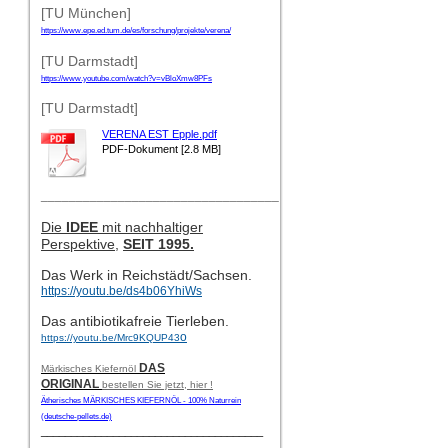
[TU München]
https://www.epe.ed.tum.de/es/forschung/projekte/verena/
[TU Darmstadt]
https://www.youtube.com/watch?v=vBloXmw8PFs
[TU Darmstadt]
VERENA EST Epple.pdf
PDF-Dokument [2.8 MB]
__________________________________
Die
IDEE
mit nachhaltiger
Perspektive,
SEIT 1995.
Das Werk in Reichstädt/Sachsen.
https://youtu.be/ds4b06YhiWs
Das antibiotikafreie Tierleben.
o
https://youtu.be/Mrc9KQUP43
DAS
Märkisches Kiefernöl
ORIGINAL
bestellen Sie jetzt, hier !
Ätherisches MÄRKISCHES KIEFERNÖL - 100% Naturrein
(deutsche-pellets.de)
_____________________________________