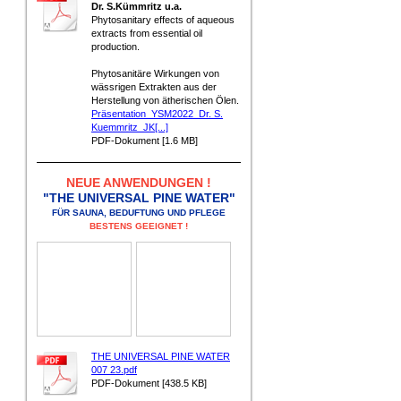
Dr. S.Kümmritz u.a.
Phytosanitary effects of aqueous
extracts from essential oil
production.
Phytosanitäre Wirkungen von
wässrigen Extrakten aus der
Herstellung von ätherischen Ölen.
Präsentation_YSM2022_Dr. S.
Kuemmritz_JK[...]
PDF-Dokument [1.6 MB]
NEUE ANWENDUNGEN !
"THE UNIVERSAL PINE WATER"
FÜR SAUNA, BEDUFTUNG UND PFLEGE
BESTENS GEEIGNET !
THE UNIVERSAL PINE WATER
007 23.pdf
PDF-Dokument [438.5 KB]