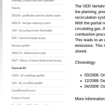
Planning, Construction and Operation
The VER Verfah
Patents
the planning, pr
DEUSA - gasification plant for plastic waste
recirculation sys
With the partial 
WSK III - fuel gas cleaning system
circulating gas. 
VZR - Recycling Center Reichstädt
combustion proc
SVZ - Industrial sludge drying
This leads to an
emissions. This r
biomass gasifier
stored.
WSK I-IV - fluidized bed cooler
DWT - History of steam fluidized bed drying
Chronology:
Oxycoal-AC
03/2008: Or
LMSV - Air multistage gasifier
12/2088: De
LQV - Air crossflow gasifier
04/2009: Ox
CombiPowerProcess
More information
Project in Israel