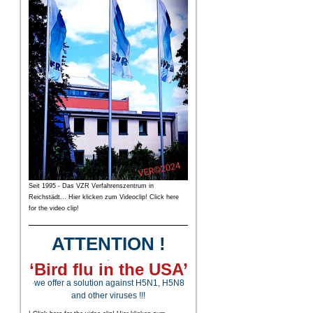
Seit 1995 - Das VZR Verfahrenszentrum in
Reichstädt... Hier klicken zum Videoclip! Click here
for the video clip!
ATTENTION !
.
‘Bird flu in the USA’
we offer a solution against H5N1, H5N8
.
and other viruses !!!