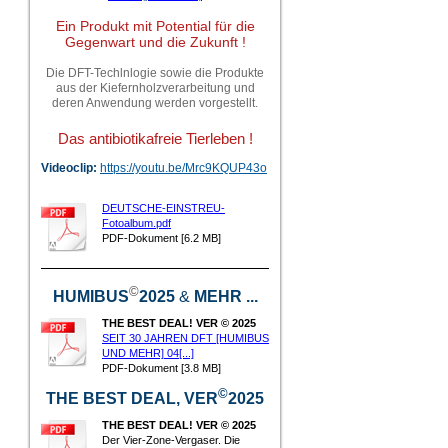
Ein Produkt mit Potential für die
Gegenwart und die Zukunft !
Die DFT-Techlnlogie sowie die Produkte
aus der Kiefernholzverarbeitung und
deren Anwendung werden vorgestellt.
Das antibiotikafreie Tierleben !
Videoclip:
https://youtu.be/Mrc9KQUP43o
DEUTSCHE-EINSTREU-
Fotoalbum.pdf
PDF-Dokument [6.2 MB]
©
HUMIBUS
2025
&
MEHR ...
THE BEST DEAL! VER © 2025
SEIT 30 JAHREN DFT [HUMIBUS
UND MEHR] 04[...]
PDF-Dokument [3.8 MB]
©
THE BEST DEAL, VER
2025
THE BEST DEAL! VER © 2025
Der Vier-Zone-Vergaser. Die