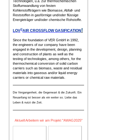
Technologien, u.a. zur thermochemischen
Stoffumwandlung von festen
Kohlenstoffträgern wie Biomasse, Abfall- und
Reststoffen in gasförmige und/oder flüssige
Energieträger und/oder chemische Rohstoffe.
®
!
LQV
AIR CROSSFLOW GASIFICA
TION
Since the foundation of VER GmbH in 1992,
the engineers of our company have been
engaged in the development, design, planning
and construction of plants as well as the
testing of technologies, among others, for the
thermochemical conversion of solid carbon
carriers such as biomass, waste and residual
materials into gaseous and/or liquid energy
carriers or chemical raw materials.
Die Vergangenheit, die Gegenwart & die Zukunft. Ein
Neuanfang ist besser als ein weiter so. Liebe das
Leben & nutzt die Zeit.
Aktuell Arbeitem wir am Projekt "AWAG2025"