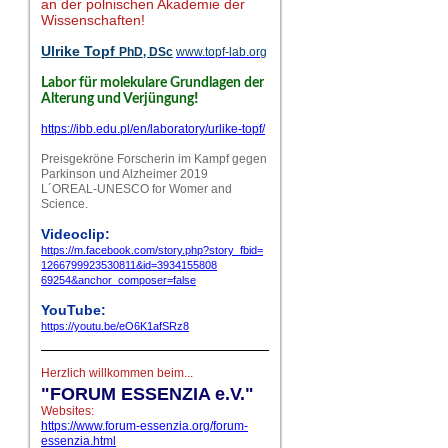
an der polnischen Akademie der
Wissenschaften!
Ulrike Topf
PhD, DSc
www.topf-lab.org
Labor für molekulare Grundlagen der
!
Alterung und Verjüngung
https://ibb.edu.pl/en/laboratory/urlike-topf/
Preisgekröne Forscherin im Kampf gegen
Parkinson und Alzheimer 2019
L´OREAL-UNESCO for Womer and
Science.
Videoclip:
https://m.facebook.com/story.php?story_
fbid=
1266799923530811&id=
3934155808
69254&anchor_composer=false
YouTube:
https://youtu.be/eO6K1afSRz8
Herzlich willkommen beim...
"
FORUM ESSENZIA e.V."
Websites:
https://www.forum-essenzia.org/forum-
essenzia.html