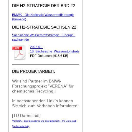
DIE H2-STRATEGIE DER BRD 22
BMWK - Die Nationale Wasserstoffstrategie
(bmwi.de)
DIE H2-STRATEGIE SACHSEN 22
Sächsische Wasserstoffstrategie - Energie -
sachsen.de
2022-01-
18_Sächsische_Wasserstoffstrateg[...]
PDF-Dokument [918.6 KB]
DIE PROJEKTARBEIT.
Wir sind Partner im BMWi-
Forschungsprojekt "VERENA" für
chemisches Recycling !
In nachstehenden Link´s können
Sie sich zum Vorhaben Informieren:
[TU Darmstadt]
VERENA – Energiesysteme und Energietechnik – TU Darmstadt
(tu-darmstadt.de)