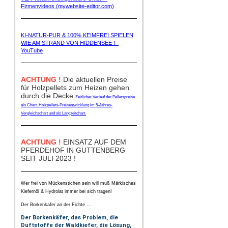
Firmenvideos (mywebsite-editor.com)
KI-NATUR-PUR & 100% KEIMFREI SPIELEN
WIE AM STRAND VON HIDDENSEE ! -
YouTube
ACHTUNG !
Die aktuellen Preise
für Holzpellets zum Heizen gehen
durch die Decke.
Zeitlicher Verlauf der Pelletspreise
als Chart. Holzpellets-Preisentwicklung im 5-Jahres-
Vergleichschart und als Langzeitchart.
ACHTUNG !
EINSATZ AUF DEM
PFERDEHOF IN GUTTENBERG
SEIT JULI 2023 !
Wer frei von Mückenstichen sein will muß Märkisches
Kiefernöl & Hydrolat immer bei sich tragen!
Der Borkenkäfer an der Fichte ...
Der Borkenkäfer, das Problem, die
Duftstoffe der Waldkiefer, die Lösung,