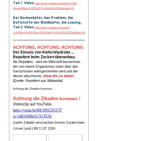
Teil 1 Video
https://www.youtube.com/watch?v=fhK-
sNnody0&list=UU4P1dzFj7yxIGwPJvD3217w&index=43
Der Borkenkäfer, das Problem, die
Duftstoffe der Waldkiefer, die Lösung,
Teil 2 Video
https://www.youtube.com/watch?
v=VkV9mYvEyWU&list=UU4P1dzFj7yxIGwPJvD3217w&index=44
ACHTUNG, ACHTUNG, ACHTUNG
Der Einsatz von Kiefernhydrolat ...
Repellent beim Zuckerrübenanbau.
Als Repellent - wird ein Wirkstoff bezeichnet,
der von einem Organismus meist über den
Geruchssinn wahrgenommen wird und der
diesen abschreckt,
ohne ihn zu töten!
[Quelle: Repellent aus Wikipedia]
Achtung die Zikaden kommen...
Achtung die Zikaden
kommen !
Videoclip auf YouTube
https://youtu.be/RK39NCD1I7I?
si=3aRAMibnYcYvTG9c
Quelle: Zikaden verursachen Gummi-Zuckerrüben
| Unser Land |
BR 12.07.2024