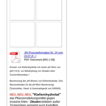
JKI-Presseinformation Nr. 14 vom
23.07.2[...]
PDF-Dokument [655.1 KB]
Einsatz von Kiefernhydrolat mit einem pH Wert von
(pH<=4,0), zur Bekämpfung von Zikaden beim
Zuckerrübenanbau !
Bestimmung des pH-Wertes von Kiefernhydrolat, Drei
Messmethoden für die pH-Wert Bestimmung
[Teststreifen, Hand- & Automatikgerät von HANNA]
"Kiefernhydrolat"
NEU
, NEU,
NEU,
das Pflanzenstärkungsmittel gegen
invasive Arten -
Zikaden
befallen außer
Zückerrüben vermehrt auch Kartoffeln.