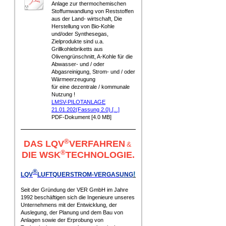
Anlage zur thermochemischen
Stoffumwandlung von Reststoffen
aus der Land- wirtschaft, Die
Herstellung von Bio-Kohle
und/oder Synthesegas,
Zielprodukte sind u.a.
Grillkohlebriketts aus
Olivengrünschnitt, A-Kohle für die
Abwasser- und / oder
Abgasreinigung, Strom- und / oder
Wärmeerzeugung
für eine dezentrale / kommunale
Nutzung !
LMSV-PILOTANLAGE
21.01.202(Fassung 2.0).[...]
PDF-Dokument [4.0 MB]
®
DAS LQV
VERFAHREN
&
®
DIE WSK
TECHNOLOGIE.
®
!
LQV
LUFTQUERSTROM-VERGAS
UNG
Seit der Gründung der VER GmbH im Jahre
1992 beschäftigen sich die Ingenieure unseres
Unternehmens mit der Entwicklung, der
Auslegung, der Planung und dem Bau von
Anlagen sowie der Erprobung von