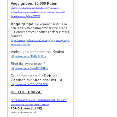
Vogelgrippe: 30.000 Puten...
https://www.volksstimme.de/lokal/salzwedel/vogelgrippe-
gefluegelpest-puten-altmarkkreis-rohrberg-getoetet-salzwedel-
tierseuche-aufstallpflicht-3289576
Vogelgrippe:
So kommt der Virus in
den Stall; Veterinärmediziner Prof. Franz
J. Conraths vom Friedrich-Loeffler-Institut
erläutert...
https://www.agrarheute.com/tier/vogelgrippe-so-gelangt-
virus-stall-531255
Vorbeugen ist besser als Keulen.
https://youtu.be/jGrGm3nf9pc
Bind flu, what to do ?
https://youtu.be/rRxaCPzMBhs
Du entscheidest für Dich, ob
klassisch mit Stroh oder mit "DE"
https://youtu.be/ORc-RBdiSOU
DIE ERGEBNISSE.
DIE ERGEBNISSE 2014-2015 PUTENAUZUCHT UND MAST
AUF "DEUTSCHE-EINSTREU" - YouTube
PDF-Dokument [1.1 MB]
siehe nebenstehend !