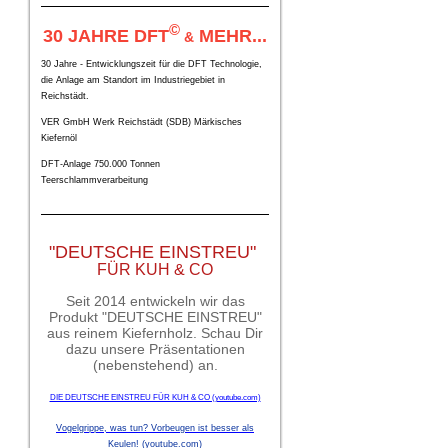
©
30 JAHRE DFT
MEHR...
&
30 Jahre - Entwicklungszeit für die DFT Technologie,
die Anlage am Standort im Industriegebiet in
Reichstädt.
VER GmbH Werk Reichstädt (SDB) Märkisches
Kiefernöl
DFT-Anlage 750.000 Tonnen
Teerschlammverarbeitung
"DEUTSCHE EINSTREU"
FÜR KUH & CO
Seit 2014 entwickeln wir das
Produkt "DEUTSCHE EINSTREU"
aus reinem Kiefernholz. Schau Dir
dazu unsere Präsentationen
(nebenstehend) an.
DIE DEUTSCHE EINSTREU FÜR KUH & CO (youtube.com)
Vogelgrippe, was tun? Vorbeugen ist besser als
Keulen! (youtube.com)