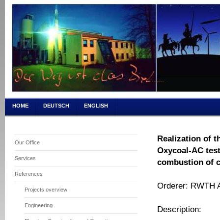
HOME
DEUTSCH
ENGLISH
Realization of t
Our Office
Oxycoal-AC test 
Services
combustion of c
References
Orderer: RWTH 
Projects overview
Engineering
Description: