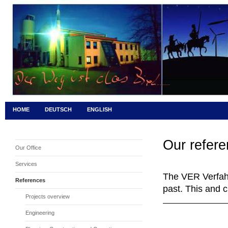
HOME
DEUTSCH
ENGLISH
Our refer
Our Office
Services
The VER Verfahr
References
past. This and c
Projects overview
Engineering