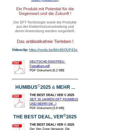
Ein Produkt mit Potential für die
Gegenwart und die Zukunft !
Die DFT-Techlnlogie sowie die Produkte
aus der Kiefernholzverarbeitung und
deren Anwendung werden vorgestellt.
Das antibiotikafreie Tierleben !
Videoclip:
https://youtu.be/Mrc9KQUP43o
DEUTSCHE-EINSTREU-
Fotoalbum.pdf
PDF-Dokument [6.2 MB]
©
HUMIBUS
2025
&
MEHR ...
THE BEST DEAL! VER © 2025
SEIT 30 JAHREN DFT [HUMIBUS
UND MEHR] 04[...]
PDF-Dokument [3.8 MB]
©
THE BEST DEAL, VER
2025
THE BEST DEAL! VER © 2025
Der Vier-Zone-Vergaser. Die