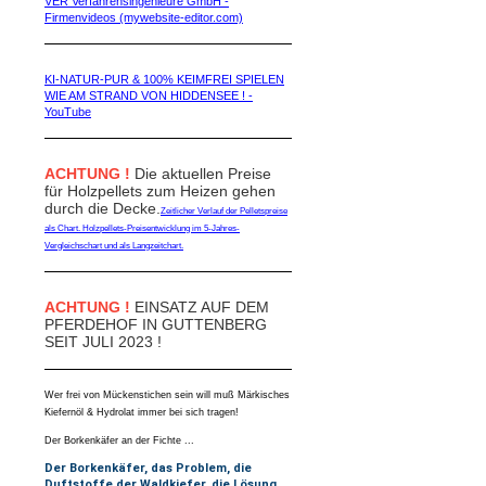
VER Verfahrensingenieure GmbH -
Firmenvideos (mywebsite-editor.com)
KI-NATUR-PUR & 100% KEIMFREI SPIELEN
WIE AM STRAND VON HIDDENSEE ! -
YouTube
ACHTUNG !
Die aktuellen Preise
für Holzpellets zum Heizen gehen
durch die Decke.
Zeitlicher Verlauf der Pelletspreise
als Chart. Holzpellets-Preisentwicklung im 5-Jahres-
Vergleichschart und als Langzeitchart.
ACHTUNG !
EINSATZ AUF DEM
PFERDEHOF IN GUTTENBERG
SEIT JULI 2023 !
Wer frei von Mückenstichen sein will muß Märkisches
Kiefernöl & Hydrolat immer bei sich tragen!
Der Borkenkäfer an der Fichte ...
Der Borkenkäfer, das Problem, die
Duftstoffe der Waldkiefer, die Lösung,