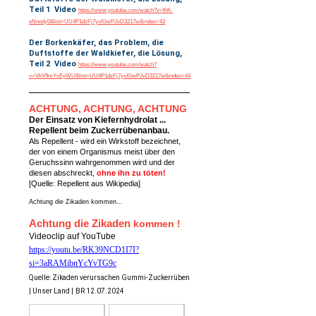
Teil 1 Video
https://www.youtube.com/watch?v=fhK-
sNnody0&list=UU4P1dzFj7yxIGwPJvD3217w&index=43
Der Borkenkäfer, das Problem, die
Duftstoffe der Waldkiefer, die Lösung,
Teil 2 Video
https://www.youtube.com/watch?
v=VkV9mYvEyWU&list=UU4P1dzFj7yxIGwPJvD3217w&index=44
ACHTUNG, ACHTUNG, ACHTUNG
Der Einsatz von Kiefernhydrolat ...
Repellent beim Zuckerrübenanbau.
Als Repellent - wird ein Wirkstoff bezeichnet,
der von einem Organismus meist über den
Geruchssinn wahrgenommen wird und der
diesen abschreckt,
ohne ihn zu töten!
[Quelle: Repellent aus Wikipedia]
Achtung die Zikaden kommen...
Achtung die Zikaden
kommen !
Videoclip auf YouTube
https://youtu.be/RK39NCD1I7I?
si=3aRAMibnYcYvTG9c
Quelle: Zikaden verursachen Gummi-Zuckerrüben
| Unser Land |
BR 12.07.2024