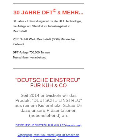
©
30 JAHRE DFT
MEHR...
&
30 Jahre - Entwicklungszeit für die DFT Technologie,
die Anlage am Standort im Industriegebiet in
Reichstädt.
VER GmbH Werk Reichstädt (SDB) Märkisches
Kiefernöl
DFT-Anlage 750.000 Tonnen
Teerschlammverarbeitung
"DEUTSCHE EINSTREU"
FÜR KUH & CO
Seit 2014 entwickeln wir das
Produkt "DEUTSCHE EINSTREU"
aus reinem Kiefernholz. Schau Dir
dazu unsere Präsentationen
(nebenstehend) an.
DIE DEUTSCHE EINSTREU FÜR KUH & CO (youtube.com)
Vogelgrippe, was tun? Vorbeugen ist besser als
Keulen! (youtube.com)