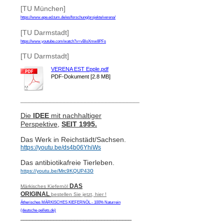
[TU München]
https://www.epe.ed.tum.de/es/forschung/projekte/verena/
[TU Darmstadt]
https://www.youtube.com/watch?v=vBloXmw8PFs
[TU Darmstadt]
VERENA EST Epple.pdf
PDF-Dokument [2.8 MB]
__________________________________
Die
IDEE
mit nachhaltiger
Perspektive,
SEIT 1995.
Das Werk in Reichstädt/Sachsen.
https://youtu.be/ds4b06YhiWs
Das antibiotikafreie Tierleben.
o
https://youtu.be/Mrc9KQUP43
DAS
Märkisches Kiefernöl
ORIGINAL
bestellen Sie jetzt, hier !
Ätherisches MÄRKISCHES KIEFERNÖL - 100% Naturrein
(deutsche-pellets.de)
_____________________________________