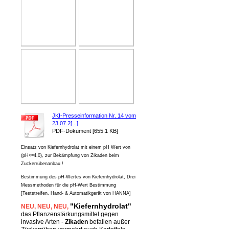
JKI-Presseinformation Nr. 14 vom
23.07.2[...]
PDF-Dokument [655.1 KB]
Einsatz von Kiefernhydrolat mit einem pH Wert von
(pH<=4,0), zur Bekämpfung von Zikaden beim
Zuckerrübenanbau !
Bestimmung des pH-Wertes von Kiefernhydrolat, Drei
Messmethoden für die pH-Wert Bestimmung
[Teststreifen, Hand- & Automatikgerät von HANNA]
"Kiefernhydrolat"
NEU
, NEU,
NEU,
das Pflanzenstärkungsmittel gegen
invasive Arten -
Zikaden
befallen außer