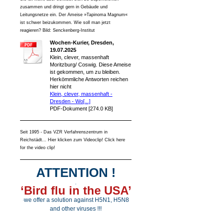
zusammen und dringt gern in Gebäude und
Leitungsnetze ein. Der Ameise »Tapinoma Magnum«
ist schwer beizukommen. Wie soll man jetzt
reagieren? Bild: Senckenberg-Institut
Wochen-Kurier, Dresden,
19.07.2025
Klein, clever, massenhaft
Moritzburg/ Coswig. Diese Ameise
ist gekommen, um zu bleiben.
Herkömmliche Antworten reichen
hier nicht
Klein, clever, massenhaft -
Dresden - Wo[...]
PDF-Dokument [274.0 KB]
Seit 1995 - Das VZR Verfahrenszentrum in
Reichstädt... Hier klicken zum Videoclip! Click here
for the video clip!
ATTENTION !
.
‘Bird flu in the USA’
we offer a solution against H5N1, H5N8
.
and other viruses !!!