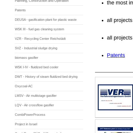
Planning, Construction and Operation
the most i
Patents
all project
DEUSA - gasification plant for plastic waste
WSK III - fuel gas cleaning system
all project
VZR - Recycling Center Reichstädt
SVZ - Industrial sludge drying
Patents
biomass gasifier
WSK I-IV - fluidized bed cooler
DWT - History of steam fluidized bed drying
Oxycoal-AC
LMSV - Air multistage gasifier
LQV - Air crossflow gasifier
CombiPowerProcess
Project in Israel