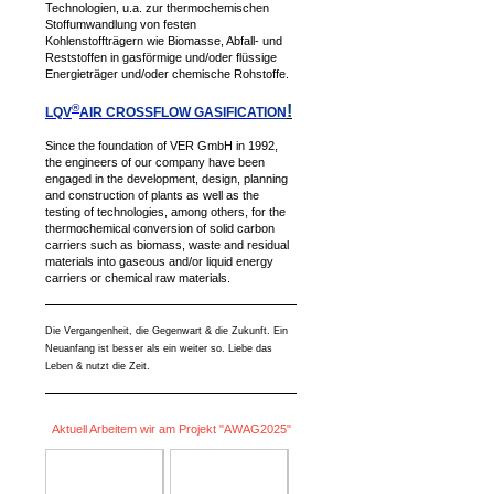
Technologien, u.a. zur thermochemischen
Stoffumwandlung von festen
Kohlenstoffträgern wie Biomasse, Abfall- und
Reststoffen in gasförmige und/oder flüssige
Energieträger und/oder chemische Rohstoffe.
®
!
LQV
AIR CROSSFLOW GASIFICA
TION
Since the foundation of VER GmbH in 1992,
the engineers of our company have been
engaged in the development, design, planning
and construction of plants as well as the
testing of technologies, among others, for the
thermochemical conversion of solid carbon
carriers such as biomass, waste and residual
materials into gaseous and/or liquid energy
carriers or chemical raw materials.
Die Vergangenheit, die Gegenwart & die Zukunft. Ein
Neuanfang ist besser als ein weiter so. Liebe das
Leben & nutzt die Zeit.
Aktuell Arbeitem wir am Projekt "AWAG2025"