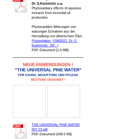
Dr. S.Kümmritz u.a.
Phytosanitary effects of aqueous
extracts from essential oil
production.
Phytosanitäre Wirkungen von
wässrigen Extrakten aus der
Herstellung von ätherischen Ölen.
Präsentation_YSM2022_Dr. S.
Kuemmritz_JK[...]
PDF-Dokument [1.6 MB]
NEUE ANWENDUNGEN !
"THE UNIVERSAL PINE WATER"
FÜR SAUNA, BEDUFTUNG UND PFLEGE
BESTENS GEEIGNET !
THE UNIVERSAL PINE WATER
007 23.pdf
PDF-Dokument [438.5 KB]