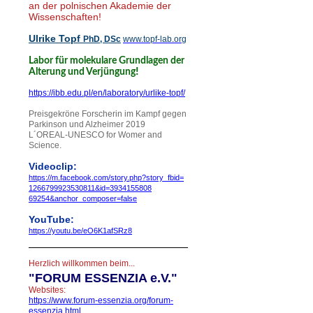
an der polnischen Akademie der
Wissenschaften!
Ulrike Topf
PhD, DSc
www.topf-lab.org
Labor für molekulare Grundlagen der
!
Alterung und Verjüngung
https://ibb.edu.pl/en/laboratory/urlike-topf/
Preisgekröne Forscherin im Kampf gegen
Parkinson und Alzheimer 2019
L´OREAL-UNESCO for Womer and
Science.
Videoclip:
https://m.facebook.com/story.php?story_
fbid=
1266799923530811&id=
3934155808
69254&anchor_composer=false
YouTube:
https://youtu.be/eO6K1afSRz8
Herzlich willkommen beim...
"
FORUM ESSENZIA e.V."
Websites:
https://www.forum-essenzia.org/forum-
essenzia.html