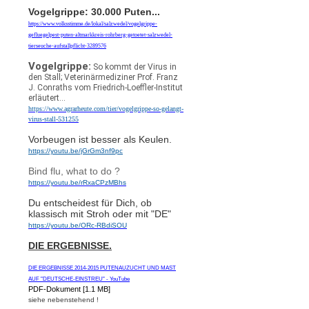
Vogelgrippe: 30.000 Puten...
https://www.volksstimme.de/lokal/salzwedel/vogelgrippe-
gefluegelpest-puten-altmarkkreis-rohrberg-getoetet-salzwedel-
tierseuche-aufstallpflicht-3289576
Vogelgrippe:
So kommt der Virus in
den Stall; Veterinärmediziner Prof. Franz
J. Conraths vom Friedrich-Loeffler-Institut
erläutert...
https://www.agrarheute.com/tier/vogelgrippe-so-gelangt-
virus-stall-531255
Vorbeugen ist besser als Keulen.
https://youtu.be/jGrGm3nf9pc
Bind flu, what to do ?
https://youtu.be/rRxaCPzMBhs
Du entscheidest für Dich, ob
klassisch mit Stroh oder mit "DE"
https://youtu.be/ORc-RBdiSOU
DIE ERGEBNISSE.
DIE ERGEBNISSE 2014-2015 PUTENAUZUCHT UND MAST
AUF "DEUTSCHE-EINSTREU" - YouTube
PDF-Dokument [1.1 MB]
siehe nebenstehend !