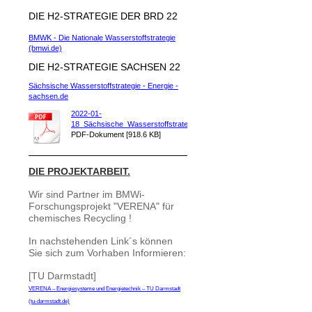
DIE H2-STRATEGIE DER BRD 22
BMWK - Die Nationale Wasserstoffstrategie
(bmwi.de)
DIE H2-STRATEGIE SACHSEN 22
Sächsische Wasserstoffstrategie - Energie -
sachsen.de
2022-01-
18_Sächsische_Wasserstoffstrateg[...]
PDF-Dokument [918.6 KB]
DIE PROJEKTARBEIT.
Wir sind Partner im BMWi-
Forschungsprojekt "VERENA" für
chemisches Recycling !
In nachstehenden Link´s können
Sie sich zum Vorhaben Informieren:
[TU Darmstadt]
VERENA – Energiesysteme und Energietechnik – TU Darmstadt
(tu-darmstadt.de)