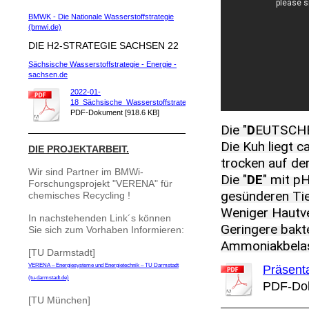
BMWK - Die Nationale Wasserstoffstrategie
(bmwi.de)
DIE H2-STRATEGIE SACHSEN 22
Sächsische Wasserstoffstrategie - Energie -
sachsen.de
2022-01-
18_Sächsische_Wasserstoffstrateg[...]
PDF-Dokument [918.6 KB]
Die "
D
EUTSCH
Die Kuh liegt c
DIE PROJEKTARBEIT.
trocken auf der
Wir sind Partner im BMWi-
Die "
DE
" mit p
Forschungsprojekt "VERENA" für
gesünderen Tie
chemisches Recycling !
Weniger Hautve
In nachstehenden Link´s können
Geringere bakte
Sie sich zum Vorhaben Informieren:
Ammoniakbelast
[TU Darmstadt]
VERENA – Energiesysteme und Energietechnik – TU Darmstadt
Präsent
(tu-darmstadt.de)
PDF-Dok
[TU München]