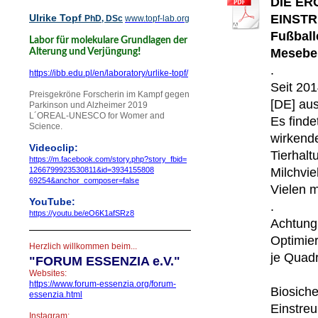
DIE ER
Ulrike Topf
EINSTRE
PhD, DSc
www.topf-lab.org
Fußball
Labor für molekulare Grundlagen der
!
Mesebe
Alterung und Verjüngung
.
https://ibb.edu.pl/en/laboratory/urlike-topf/
Seit 20
Preisgekröne Forscherin im Kampf gegen
[DE] aus
Parkinson und Alzheimer 2019
L´OREAL-UNESCO for Womer and
Es finde
Science.
wirkend
Videoclip:
Tierhalt
https://m.facebook.com/story.php?story_
fbid=
1266799923530811&id=
3934155808
Milchvie
69254&anchor_composer=false
Vielen m
YouTube:
.
https://youtu.be/eO6K1afSRz8
Achtung 
Optimier
Herzlich willkommen beim...
je Quadr
"
FORUM ESSENZIA e.V."
Websites:
https://www.forum-essenzia.org/forum-
Biosiche
essenzia.html
Einstreu
Instagram: