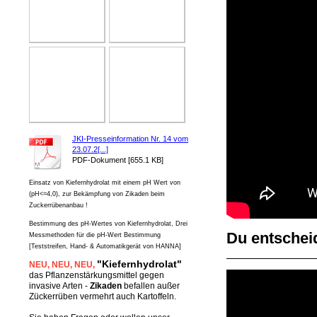
JKI-Presseinformation Nr. 14 vom
23.07.2[...]
PDF-Dokument [655.1 KB]
Einsatz von Kiefernhydrolat mit einem pH Wert von
(pH<=4,0), zur Bekämpfung von Zikaden beim
Zuckerrübenanbau !
Bestimmung des pH-Wertes von Kiefernhydrolat, Drei
Du entscheid
Messmethoden für die pH-Wert Bestimmung
[Teststreifen, Hand- & Automatikgerät von HANNA]
"Kiefernhydrolat"
NEU
, NEU,
NEU,
das Pflanzenstärkungsmittel gegen
invasive Arten -
Zikaden
befallen außer
Zückerrüben vermehrt auch Kartoffeln.