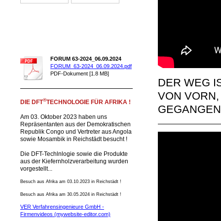
FORUM 63-2024_06.09.2024
FORUM_63-2024_06.09.2024.pdf
PDF-Dokument [1.8 MB]
DER WEG I
VON VORN,
®
DIE DFT
TECHNOLOGIE FÜR AFRIKA !
GEGANGEN 
Am 03. Oktober 2023 haben uns
Repräsentanten aus der Demokratischen
Republik Congo und Vertreter aus Angola
sowie Mosambik in Reichstädt besucht !
Die DFT-Techlnlogie sowie die Produkte
aus der Kiefernholzverarbeitung wurden
vorgestellt...
Besuch aus Afrika am 03.10.2023 in Reichstädt !
Besuch aus Afrika am 30.05.2024 in Reichstädt !
VER Verfahrensingenieure GmbH -
Firmenvideos (mywebsite-editor.com)