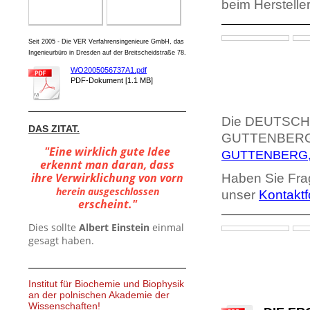
beim Herstelle
Seit 2005 - Die VER Verfahrensingenieure GmbH, das
Ingenieurbüro in Dresden auf der Breitscheidstraße 78.
WO2005056737A1.pdf
PDF-Dokument [1.1 MB]
Die DEUTSCHE
DAS ZITAT.
GUTTENBERG s
"Eine wirklich gute Idee
GUTTENBERG, 
erkennt man daran, dass
ihre Verwirklichung von vorn
Haben Sie Fra
herein ausgeschlossen
unser
Kontaktf
erscheint."
Dies sollte
Albert Einstein
einmal
gesagt haben.
Institut für Biochemie und Biophysik
an der polnischen Akademie der
Wissenschaften!