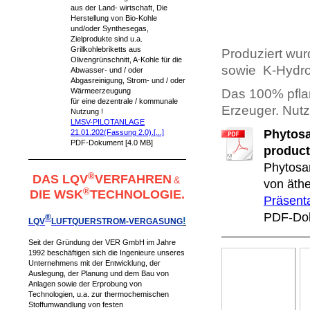
aus der Land- wirtschaft, Die
Herstellung von Bio-Kohle
und/oder Synthesegas,
Zielprodukte sind u.a.
Grillkohlebriketts aus
Produziert wu
Olivengrünschnitt, A-Kohle für die
sowie K-Hydrol
Abwasser- und / oder
Abgasreinigung, Strom- und / oder
Wärmeerzeugung
Das 100% pflan
für eine dezentrale / kommunale
Erzeuger.
Nutz
Nutzung !
LMSV-PILOTANLAGE
Phytosa
21.01.202(Fassung 2.0).[...]
PDF-Dokument [4.0 MB]
product
Phytosa
®
DAS LQV
VERFAHREN
&
von äthe
®
DIE WSK
TECHNOLOGIE.
Präsent
PDF-Dok
®
!
LQV
LUFTQUERSTROM-VERGAS
UNG
Seit der Gründung der VER GmbH im Jahre
1992 beschäftigen sich die Ingenieure unseres
Unternehmens mit der Entwicklung, der
Auslegung, der Planung und dem Bau von
Anlagen sowie der Erprobung von
Technologien, u.a. zur thermochemischen
Stoffumwandlung von festen