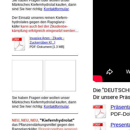
Sie haben Fragen oder wollen unser
Märkisches Kiefernhydrolat kaufen, dann
sind Sie hier richtig:
Kontaktformular
.
Der Einsatz unseres reinen Kiefern-
hydrolates gegen den Rapsglanz-
käfer
kann auch bei der Zikadenbe-
kämpfung erfolgreich eingesetzt werden...
Invasive Arten - Zikade -
Zuckerrüben K[...]
PDF-Dokument [1.3 MB]
Die "DEUTSCHE 
Dir unsere Präs
Sie haben Fragen oder wollen unser
Märkisches Kiefernhydrolat kaufen, dann
Präsenta
sind Sie hier richtig:
Kontaktformular
.
PDF-Dok
"Kiefernhydrolat"
NEU
, NEU,
NEU,
Presenta
das Pflanzenstärkungsmittel gegen den
Rapsglanzkäfer
(Brassicogethes aeneus)