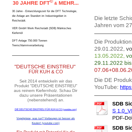
©
30 JAHRE DFT
MEHR...
&
30 Jahre - Entwicklungszeit für die DFT Technologie,
die Anlage am Standort im Industriegebiet in
Die letzte Sch
Reichstädt.
Jahren vom 27
VER GmbH Werk Reichstädt (SDB) Märkisches
Kiefernöl
Die Produktio
DFT-Anlage 750.000 Tonnen
Teerschlammverarbeitung
29.01.2022,
vo
13.05.2022,
v
29.11.2022 bis
"DEUTSCHE EINSTREU"
07.06+08.06.20
FÜR KUH & CO
Die DE Produkt
Seit 2014 entwickeln wir das
Produkt "DEUTSCHE EINSTREU"
YouTube:
http
aus reinem Kiefernholz. Schau Dir
dazu unsere Präsentationen
(nebenstehend) an.
SDB Sic
S 1.0_V
DIE DEUTSCHE EINSTREU FÜR KUH & CO (youtube.com)
PDF-Dok
Vogelgrippe, was tun? Vorbeugen ist besser als
Keulen! (youtube.com)
SDB Sic
Ein Produkt mit Potential für die