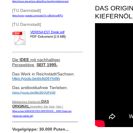
https://www.epe.ed.tum.de/es/forschung/projekte/verena/
DAS ORIGIN
[TU Darmstadt]
KIEFERNÖL
https://www.youtube.com/watch?v=vBloXmw8PFs
[TU Darmstadt]
VERENA EST Epple.pdf
PDF-Dokument [2.8 MB]
__________________________________
Die
IDEE
mit nachhaltiger
Perspektive,
SEIT 1995.
Das Werk in Reichstädt/Sachsen.
https://youtu.be/ds4b06YhiWs
Das antibiotikafreie Tierleben.
o
https://youtu.be/Mrc9KQUP43
DAS
Märkisches Kiefernöl
ORIGINAL
bestellen Sie jetzt, hier !
Ätherisches MÄRKISCHES KIEFERNÖL - 100% Naturrein
(deutsche-pellets.de)
_____________________________________
Vogelgrippe: 30.000 Puten...