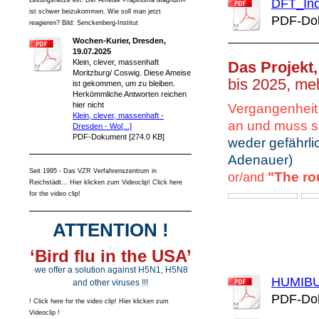
DFT_Ind
Leitungsnetze ein. Der Ameise »Tapinoma Magnum«
ist schwer beizukommen. Wie soll man jetzt
PDF-Dok
reagieren? Bild: Senckenberg-Institut
Wochen-Kurier, Dresden,
19.07.2025
Klein, clever, massenhaft
Das Projekt,
Moritzburg/ Coswig. Diese Ameise
bis 2025, m
e
ist gekommen, um zu bleiben.
Herkömmliche Antworten reichen
hier nicht
Vergangenheit
Klein, clever, massenhaft -
an und muss sic
Dresden - Wo[...]
PDF-Dokument [274.0 KB]
weder gefährli
Adenauer)
Seit 1995 - Das VZR Verfahrenszentrum in
"The rou
or/and
Reichstädt... Hier klicken zum Videoclip! Click here
for the video clip!
ATTENTION !
.
‘Bird flu in the USA’
we offer a solution against H5N1, H5N8
.
HUMIBU
and other viruses !!!
PDF-Dok
! Click here for the video clip! Hier klicken zum
Videoclip !