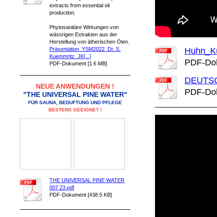
extracts from essential oil
production.
Phytosanitäre Wirkungen von
wässrigen Extrakten aus der
Herstellung von ätherischen Ölen.
Präsentation_YSM2022_Dr. S.
Huhn_Ku
Kuemmritz_JK[...]
PDF-Dok
PDF-Dokument [1.6 MB]
DEUTSC
NEUE ANWENDUNGEN !
PDF-Dok
"THE UNIVERSAL PINE WATER"
FÜR SAUNA, BEDUFTUNG UND PFLEGE
BESTENS GEEIGNET !
THE UNIVERSAL PINE WATER
007 23.pdf
PDF-Dokument [438.5 KB]