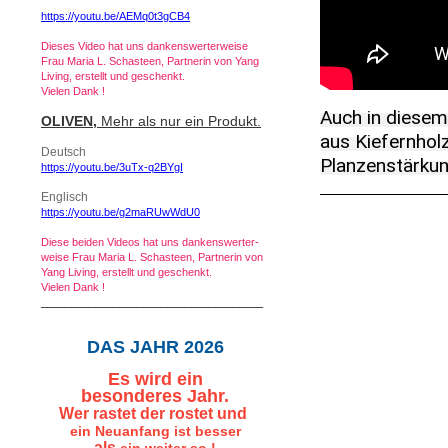
https://youtu.be/AEMq0t3gCB4
Dieses Video hat uns dankenswerterweise
Frau Maria L. Schasteen, Partnerin von Yang
Living, erstellt und geschenkt.
Vielen Dank !
Auch in diesem
OLIVEN,
Mehr als nur ein Produkt.
aus Kiefernhol
Deutsch
Planzenstärkun
https://youtu.be/3uTx-q2BYgI
Englisch
https://youtu.be/g2maRUwWdU0
Diese beiden Videos hat uns dankenswerter-
weise Frau Maria L. Schasteen, Partnerin von
Yang Living, erstellt und geschenkt.
Vielen Dank !
_____________________________________
DAS JAHR 2026
Es
wird ein
besonderes Jahr.
Wer rastet der rostet und
ein Neuanfang ist besser
als
ein weiter so !