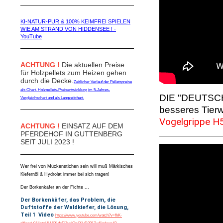
KI-NATUR-PUR & 100% KEIMFREI SPIELEN
WIE AM STRAND VON HIDDENSEE ! -
YouTube
ACHTUNG !
Die aktuellen Preise
für Holzpellets zum Heizen gehen
durch die Decke.
Zeitlicher Verlauf der Pelletspreise
als Chart. Holzpellets-Preisentwicklung im 5-Jahres-
DIE "DEUTSCHE
Vergleichschart und als Langzeitchart.
besseres Tierw
Vogelgrippe H5
ACHTUNG !
EINSATZ AUF DEM
PFERDEHOF IN GUTTENBERG
SEIT JULI 2023 !
Wer frei von Mückenstichen sein will muß Märkisches
Kiefernöl & Hydrolat immer bei sich tragen!
Der Borkenkäfer an der Fichte ...
Der Borkenkäfer, das Problem, die
Duftstoffe der Waldkiefer, die Lösung,
Teil 1 Video
https://www.youtube.com/watch?v=fhK-