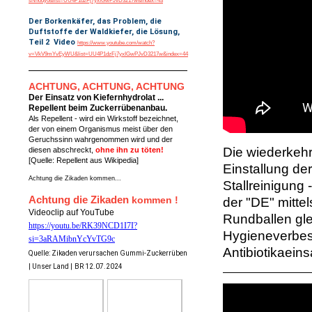
sNnody0&list=UU4P1dzFj7yxIGwPJvD3217w&index=43
Der Borkenkäfer, das Problem, die
Duftstoffe der Waldkiefer, die Lösung,
Teil 2 Video
https://www.youtube.com/watch?
v=VkV9mYvEyWU&list=UU4P1dzFj7yxIGwPJvD3217w&index=44
ACHTUNG, ACHTUNG, ACHTUNG
Der Einsatz von Kiefernhydrolat ...
Repellent beim Zuckerrübenanbau.
Als Repellent - wird ein Wirkstoff bezeichnet,
der von einem Organismus meist über den
Geruchssinn wahrgenommen wird und der
Die wiederkehr
diesen abschreckt,
ohne ihn zu töten!
[Quelle: Repellent aus Wikipedia]
Einstallung der
Achtung die Zikaden kommen...
Stallreinigung 
Achtung die Zikaden
kommen !
der "DE" mittel
Videoclip auf YouTube
Rundballen gle
https://youtu.be/RK39NCD1I7I?
Hygieneverbes
si=3aRAMibnYcYvTG9c
Antibiotikaeins
Quelle: Zikaden verursachen Gummi-Zuckerrüben
| Unser Land |
BR 12.07.2024