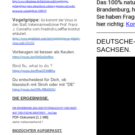
Das 100% natur
https://www.volksstimme.de/lokal/salzwedel/vogelgrippe-
gefluegelpest-puten-altmarkkreis-rohrberg-getoetet-salzwedel-
Brandenburg, h
tierseuche-aufstallpflicht-3289576
Sie haben Frag
Vogelgrippe:
So kommt der Virus in
hier richtig:
Kon
den Stall; Veterinärmediziner Prof. Franz
J. Conraths vom Friedrich-Loeffler-Institut
erläutert...
https://www.agrarheute.com/tier/vogelgrippe-so-gelangt-
DEUTSCHE-P
virus-stall-531255
SACHSEN.
Vorbeugen ist besser als Keulen.
https://youtu.be/jGrGm3nf9pc
Bind flu, what to do ?
https://youtu.be/rRxaCPzMBhs
Du entscheidest für Dich, ob
klassisch mit Stroh oder mit "DE"
https://youtu.be/ORc-RBdiSOU
DIE ERGEBNISSE.
DIE ERGEBNISSE 2014-2015 PUTENAUZUCHT UND MAST
AUF "DEUTSCHE-EINSTREU" - YouTube
PDF-Dokument [1.1 MB]
siehe nebenstehend !
BIOZÜCHTER AUFGEPASST.