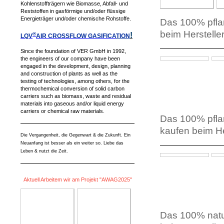
Kohlenstoffträgern wie Biomasse, Abfall- und
Reststoffen in gasförmige und/oder flüssige
Energieträger und/oder chemische Rohstoffe.
Das 100% pflan
beim Herstelle
®
!
LQV
AIR CROSSFLOW GASIFICA
TION
Since the foundation of VER GmbH in 1992,
the engineers of our company have been
engaged in the development, design, planning
and construction of plants as well as the
testing of technologies, among others, for the
thermochemical conversion of solid carbon
carriers such as biomass, waste and residual
materials into gaseous and/or liquid energy
carriers or chemical raw materials.
D
as 100% pfla
kaufen beim He
Die Vergangenheit, die Gegenwart & die Zukunft. Ein
Neuanfang ist besser als ein weiter so. Liebe das
Leben & nutzt die Zeit.
Aktuell Arbeitem wir am Projekt "AWAG2025"
Das 100% natur