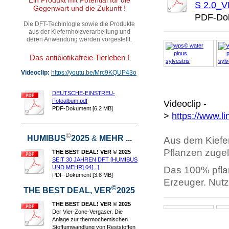
S 2.0_V
Gegenwart und die Zukunft !
PDF-Dok
Die DFT-Techlnlogie sowie die Produkte
aus der Kiefernholzverarbeitung und
deren Anwendung werden vorgestellt.
Das antibiotikafreie Tierleben !
Videoclip:
https://youtu.be/Mrc9KQUP43o
DEUTSCHE-EINSTREU-
Fotoalbum.pdf
Videoclip -
PDF-Dokument [6.2 MB]
>
https://www.l
©
HUMIBUS
2025
&
MEHR ...
Aus dem Kiefer
Pflanzen zuge
THE BEST DEAL! VER © 2025
SEIT 30 JAHREN DFT [HUMIBUS
UND MEHR] 04[...]
Das 100% pflan
PDF-Dokument [3.8 MB]
Erzeuger.
Nutz
©
THE BEST DEAL, VER
2025
THE BEST DEAL! VER © 2025
Der Vier-Zone-Vergaser. Die
Anlage zur thermochemischen
Stoffumwandlung von Reststoffen