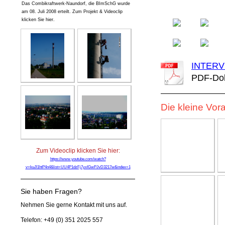
Das Combikraftwerk-Naundorf, die BImSchG wurde
am 08. Juli 2008 erteilt. Zum Projekt & Videoclip
klicken Sie hier.
INTERV
PDF-Dok
Die kleine Vora
Zum Videoclip klicken Sie hier:
https://www.youtube.com/watch?
v=kuJI1htP4n4&list=UU4P1dzFj7yxIGwPJvD3217w&index=1
Sie haben Fragen?
Nehmen Sie gerne Kontakt mit uns auf.
Telefon: +49 (0) 351 2025 557