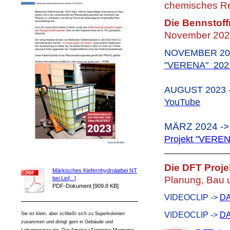
chemisches Re
Die Bennstoff
November 2021
NOVEMBER 20
"VERENA" 2021
AUGUST 2023
YouTube
MÄRZ 2024 ->
Projekt "VEREN
Die DFT Proje
Märkisches Kiefernhydrolatbei NT
Planung, Bau u
bei Lin[...]
PDF-Dokument [909.8 KB]
VIDEOCLIP ->
DA
VIDEOCLIP
->
DA
Sie ist klein, aber schließt sich zu Superkolonien
zusammen und dringt gern in Gebäude und