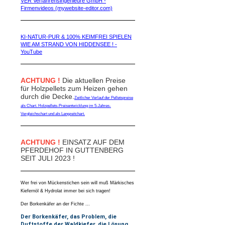
VER Verfahrensingenieure GmbH -
Firmenvideos (mywebsite-editor.com)
KI-NATUR-PUR & 100% KEIMFREI SPIELEN
WIE AM STRAND VON HIDDENSEE ! -
YouTube
ACHTUNG !
Die aktuellen Preise
für Holzpellets zum Heizen gehen
durch die Decke.
Zeitlicher Verlauf der Pelletspreise
als Chart. Holzpellets-Preisentwicklung im 5-Jahres-
Vergleichschart und als Langzeitchart.
ACHTUNG !
EINSATZ AUF DEM
PFERDEHOF IN GUTTENBERG
SEIT JULI 2023 !
Wer frei von Mückenstichen sein will muß Märkisches
Kiefernöl & Hydrolat immer bei sich tragen!
Der Borkenkäfer an der Fichte ...
Der Borkenkäfer, das Problem, die
Duftstoffe der Waldkiefer, die Lösung,