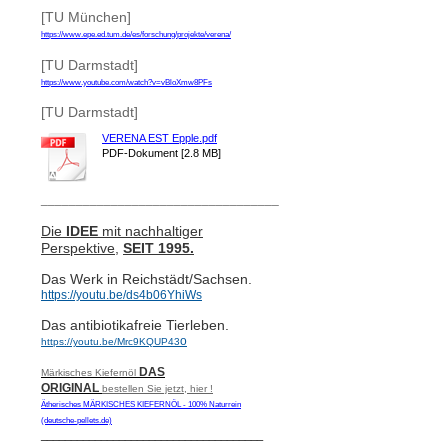
[TU München]
https://www.epe.ed.tum.de/es/forschung/projekte/verena/
[TU Darmstadt]
https://www.youtube.com/watch?v=vBloXmw8PFs
[TU Darmstadt]
VERENA EST Epple.pdf
PDF-Dokument [2.8 MB]
__________________________________
Die
IDEE
mit nachhaltiger
Perspektive,
SEIT 1995.
Das Werk in Reichstädt/Sachsen.
https://youtu.be/ds4b06YhiWs
Das antibiotikafreie Tierleben.
o
https://youtu.be/Mrc9KQUP43
DAS
Märkisches Kiefernöl
ORIGINAL
bestellen Sie jetzt, hier !
Ätherisches MÄRKISCHES KIEFERNÖL - 100% Naturrein
(deutsche-pellets.de)
_____________________________________