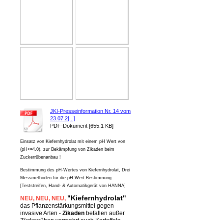
JKI-Presseinformation Nr. 14 vom
23.07.2[...]
PDF-Dokument [655.1 KB]
Einsatz von Kiefernhydrolat mit einem pH Wert von
(pH<=4,0), zur Bekämpfung von Zikaden beim
Zuckerrübenanbau !
Bestimmung des pH-Wertes von Kiefernhydrolat, Drei
Messmethoden für die pH-Wert Bestimmung
[Teststreifen, Hand- & Automatikgerät von HANNA]
"Kiefernhydrolat"
NEU
, NEU,
NEU,
das Pflanzenstärkungsmittel gegen
invasive Arten -
Zikaden
befallen außer