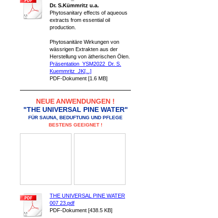
Dr. S.Kümmritz u.a.
Phytosanitary effects of aqueous
extracts from essential oil
production.
Phytosanitäre Wirkungen von
wässrigen Extrakten aus der
Herstellung von ätherischen Ölen.
Präsentation_YSM2022_Dr. S.
Kuemmritz_JK[...]
PDF-Dokument [1.6 MB]
NEUE ANWENDUNGEN !
"THE UNIVERSAL PINE WATER"
FÜR SAUNA, BEDUFTUNG UND PFLEGE
BESTENS GEEIGNET !
THE UNIVERSAL PINE WATER
007 23.pdf
PDF-Dokument [438.5 KB]