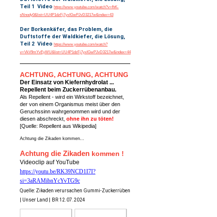
Teil 1 Video
https://www.youtube.com/watch?v=fhK-
sNnody0&list=UU4P1dzFj7yxIGwPJvD3217w&index=43
Der Borkenkäfer, das Problem, die
Duftstoffe der Waldkiefer, die Lösung,
Teil 2 Video
https://www.youtube.com/watch?
v=VkV9mYvEyWU&list=UU4P1dzFj7yxIGwPJvD3217w&index=44
ACHTUNG, ACHTUNG, ACHTUNG
Der Einsatz von Kiefernhydrolat ...
Repellent beim Zuckerrübenanbau.
Als Repellent - wird ein Wirkstoff bezeichnet,
der von einem Organismus meist über den
Geruchssinn wahrgenommen wird und der
diesen abschreckt,
ohne ihn zu töten!
[Quelle: Repellent aus Wikipedia]
Achtung die Zikaden kommen...
Achtung die Zikaden
kommen !
Videoclip auf YouTube
https://youtu.be/RK39NCD1I7I?
si=3aRAMibnYcYvTG9c
Quelle: Zikaden verursachen Gummi-Zuckerrüben
| Unser Land |
BR 12.07.2024