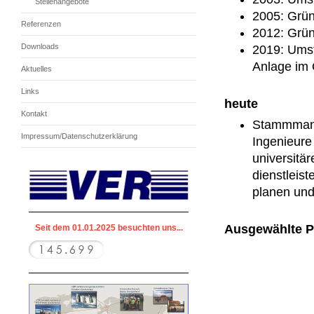
Stellenangebote
2005: Grü
Referenzen
2012: Grü
Downloads
2019: Umst
Anlage im 
Aktuelles
Links
heute
Kontakt
Stammmanns
Impressum/Datenschutzerklärung
Ingenieure
universitä
dienstleis
planen und
Ausgewählte Pr
Seit dem 01.01.2025 besuchten uns...