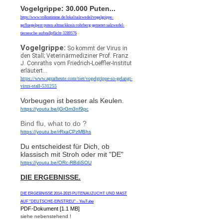
Vogelgrippe: 30.000 Puten...
https://www.volksstimme.de/lokal/salzwedel/vogelgrippe-
gefluegelpest-puten-altmarkkreis-rohrberg-getoetet-salzwedel-
tierseuche-aufstallpflicht-3289576
Vogelgrippe:
So kommt der Virus in
den Stall; Veterinärmediziner Prof. Franz
J. Conraths vom Friedrich-Loeffler-Institut
erläutert...
https://www.agrarheute.com/tier/vogelgrippe-so-gelangt-
virus-stall-531255
Vorbeugen ist besser als Keulen.
https://youtu.be/jGrGm3nf9pc
Bind flu, what to do ?
https://youtu.be/rRxaCPzMBhs
Du entscheidest für Dich, ob
klassisch mit Stroh oder mit "DE"
https://youtu.be/ORc-RBdiSOU
DIE ERGEBNISSE.
DIE ERGEBNISSE 2014-2015 PUTENAUZUCHT UND MAST
AUF "DEUTSCHE-EINSTREU" - YouTube
PDF-Dokument [1.1 MB]
siehe nebenstehend !