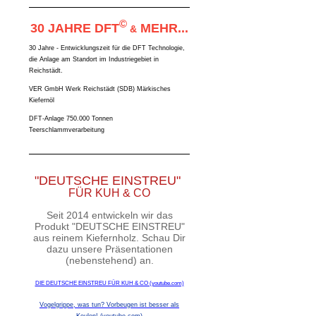
©
30 JAHRE DFT
MEHR...
&
30 Jahre - Entwicklungszeit für die DFT Technologie,
die Anlage am Standort im Industriegebiet in
Reichstädt.
VER GmbH Werk Reichstädt (SDB) Märkisches
Kiefernöl
DFT-Anlage 750.000 Tonnen
Teerschlammverarbeitung
"DEUTSCHE EINSTREU"
FÜR KUH & CO
Seit 2014 entwickeln wir das
Produkt "DEUTSCHE EINSTREU"
aus reinem Kiefernholz. Schau Dir
dazu unsere Präsentationen
(nebenstehend) an.
DIE DEUTSCHE EINSTREU FÜR KUH & CO (youtube.com)
Vogelgrippe, was tun? Vorbeugen ist besser als
Keulen! (youtube.com)