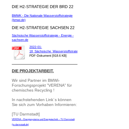
DIE H2-STRATEGIE DER BRD 22
BMWK - Die Nationale Wasserstoffstrategie
(bmwi.de)
DIE H2-STRATEGIE SACHSEN 22
Sächsische Wasserstoffstrategie - Energie -
sachsen.de
2022-01-
18_Sächsische_Wasserstoffstrateg[...]
PDF-Dokument [918.6 KB]
DIE PROJEKTARBEIT.
Wir sind Partner im BMWi-
Forschungsprojekt "VERENA" für
chemisches Recycling !
In nachstehenden Link´s können
Sie sich zum Vorhaben Informieren:
[TU Darmstadt]
VERENA – Energiesysteme und Energietechnik – TU Darmstadt
(tu-darmstadt.de)