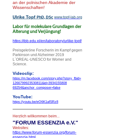
an der polnischen Akademie der
Wissenschaften!
Ulrike Topf
PhD, DSc
www.topf-lab.org
Labor für molekulare Grundlagen der
!
Alterung und Verjüngung
https://ibb.edu.pl/en/laboratory/urlike-topf/
Preisgekröne Forscherin im Kampf gegen
Parkinson und Alzheimer 2019
L´OREAL-UNESCO for Womer and
Science.
Videoclip:
https://m.facebook.com/story.php?story_
fbid=
1266799923530811&id=
3934155808
69254&anchor_composer=false
YouTube:
https://youtu.be/eO6K1afSRz8
Herzlich willkommen beim...
"
FORUM ESSENZIA e.V."
Websites:
https://www.forum-essenzia.org/forum-
essenzia.html