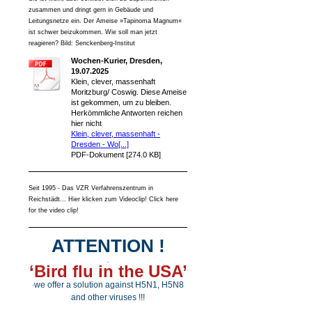
zusammen und dringt gern in Gebäude und
Leitungsnetze ein. Der Ameise »Tapinoma Magnum«
ist schwer beizukommen. Wie soll man jetzt
reagieren? Bild: Senckenberg-Institut
Wochen-Kurier, Dresden,
19.07.2025
Klein, clever, massenhaft
Moritzburg/ Coswig. Diese Ameise
ist gekommen, um zu bleiben.
Herkömmliche Antworten reichen
hier nicht
Klein, clever, massenhaft -
Dresden - Wo[...]
PDF-Dokument [274.0 KB]
Seit 1995 - Das VZR Verfahrenszentrum in
Reichstädt... Hier klicken zum Videoclip! Click here
for the video clip!
ATTENTION !
.
‘Bird flu in the USA’
we offer a solution against H5N1, H5N8
.
and other viruses !!!