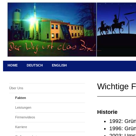
HOME
DEUTSCH
ENGLISH
Wichtige 
Über Uns
Fakten
Leistungen
Historie
Firmenvideos
1992: Grü
Karriere
1996: Grü
2003: Ums