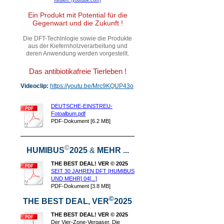
Ein Produkt mit Potential für die
Gegenwart und die Zukunft !
Die DFT-Techlnlogie sowie die Produkte
aus der Kiefernholzverarbeitung und
deren Anwendung werden vorgestellt.
Das antibiotikafreie Tierleben !
Videoclip:
https://youtu.be/Mrc9KQUP43o
DEUTSCHE-EINSTREU-
Fotoalbum.pdf
PDF-Dokument [6.2 MB]
©
HUMIBUS
2025
&
MEHR ...
THE BEST DEAL! VER © 2025
SEIT 30 JAHREN DFT [HUMIBUS
UND MEHR] 04[...]
PDF-Dokument [3.8 MB]
©
THE BEST DEAL, VER
2025
THE BEST DEAL! VER © 2025
Der Vier-Zone-Vergaser. Die