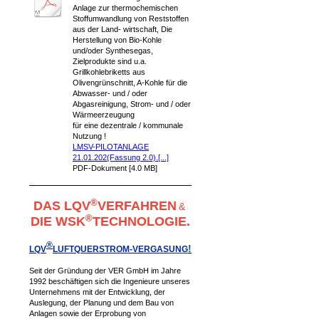
Anlage zur thermochemischen
Stoffumwandlung von Reststoffen
aus der Land- wirtschaft, Die
Herstellung von Bio-Kohle
und/oder Synthesegas,
Zielprodukte sind u.a.
Grillkohlebriketts aus
Olivengrünschnitt, A-Kohle für die
Abwasser- und / oder
Abgasreinigung, Strom- und / oder
Wärmeerzeugung
für eine dezentrale / kommunale
Nutzung !
LMSV-PILOTANLAGE
21.01.202(Fassung 2.0).[...]
PDF-Dokument [4.0 MB]
®
DAS LQV
VERFAHREN
&
®
DIE WSK
TECHNOLOGIE.
®
!
LQV
LUFTQUERSTROM-VERGAS
UNG
Seit der Gründung der VER GmbH im Jahre
1992 beschäftigen sich die Ingenieure unseres
Unternehmens mit der Entwicklung, der
Auslegung, der Planung und dem Bau von
Anlagen sowie der Erprobung von