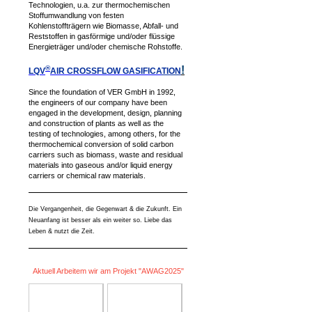
Technologien, u.a. zur thermochemischen
Stoffumwandlung von festen
Kohlenstoffträgern wie Biomasse, Abfall- und
Reststoffen in gasförmige und/oder flüssige
Energieträger und/oder chemische Rohstoffe.
®
!
LQV
AIR CROSSFLOW GASIFICA
TION
Since the foundation of VER GmbH in 1992,
the engineers of our company have been
engaged in the development, design, planning
and construction of plants as well as the
testing of technologies, among others, for the
thermochemical conversion of solid carbon
carriers such as biomass, waste and residual
materials into gaseous and/or liquid energy
carriers or chemical raw materials.
Die Vergangenheit, die Gegenwart & die Zukunft. Ein
Neuanfang ist besser als ein weiter so. Liebe das
Leben & nutzt die Zeit.
Aktuell Arbeitem wir am Projekt "AWAG2025"