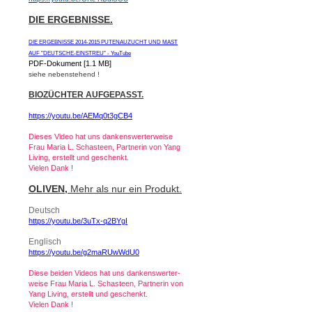
DIE ERGEBNISSE.
DIE ERGEBNISSE 2014-2015 PUTENAUZUCHT UND MAST
AUF "DEUTSCHE-EINSTREU" - YouTube
PDF-Dokument [1.1 MB]
siehe nebenstehend !
BIOZÜCHTER AUFGEPASST.
https://youtu.be/AEMq0t3gCB4
Dieses Video hat uns dankenswerterweise
Frau Maria L. Schasteen, Partnerin von Yang
Living, erstellt und geschenkt.
Vielen Dank !
OLIVEN,
Mehr als nur ein Produkt.
Deutsch
https://youtu.be/3uTx-q2BYgI
Englisch
https://youtu.be/g2maRUwWdU0
Diese beiden Videos hat uns dankenswerter-
weise Frau Maria L. Schasteen, Partnerin von
Yang Living, erstellt und geschenkt.
Vielen Dank !