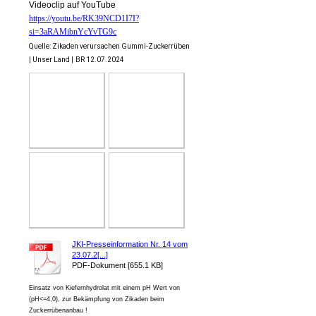
Videoclip auf YouTube
https://youtu.be/RK39NCD1I7I?
si=3aRAMibnYcYvTG9c
Quelle: Zikaden verursachen Gummi-Zuckerrüben
| Unser Land |
BR 12.07.2024
JKI-Presseinformation Nr. 14 vom
23.07.2[...]
PDF-Dokument [655.1 KB]
Einsatz von Kiefernhydrolat mit einem pH Wert von
(pH<=4,0), zur Bekämpfung von Zikaden beim
Zuckerrübenanbau !