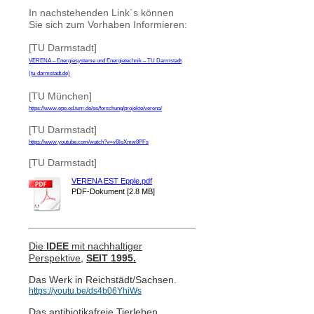
In nachstehenden Link´s können
Sie sich zum Vorhaben Informieren:
[TU Darmstadt]
VERENA – Energiesysteme und Energietechnik – TU Darmstadt
(tu-darmstadt.de)
[TU München]
https://www.epe.ed.tum.de/es/forschung/projekte/verena/
[TU Darmstadt]
https://www.youtube.com/watch?v=vBloXmw8PFs
[TU Darmstadt]
VERENA EST Epple.pdf
PDF-Dokument [2.8 MB]
__________________________________
Die
IDEE
mit nachhaltiger
Perspektive,
SEIT 1995.
Das Werk in Reichstädt/Sachsen.
https://youtu.be/ds4b06YhiWs
Das antibiotikafreie Tierleben.