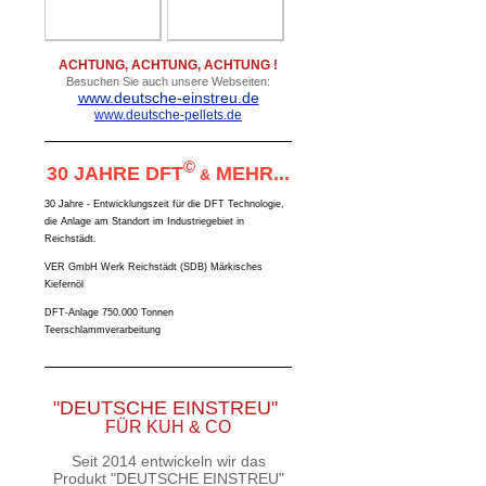
ACHTUNG, ACHTUNG, ACHTUNG !
Besuchen Sie auch unsere Webseiten:
www.deutsche-einstreu.de
www.deutsche-pellets.de
©
30 JAHRE DFT
MEHR...
&
30 Jahre - Entwicklungszeit für die DFT Technologie,
die Anlage am Standort im Industriegebiet in
Reichstädt.
VER GmbH Werk Reichstädt (SDB) Märkisches
Kiefernöl
DFT-Anlage 750.000 Tonnen
Teerschlammverarbeitung
"DEUTSCHE EINSTREU"
FÜR KUH & CO
Seit 2014 entwickeln wir das
Produkt "DEUTSCHE EINSTREU"