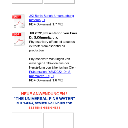
JKI-Berlin-Bericht Untersuchung
Kiefernh[...]
PDF-Dokument [1.7 MB]
JKI 2022_Präsentation von Frau
Dr. S.Kümmritz u.a.
Phytosanitary effects of aqueous
extracts from essential oil
production.
Phytosanitäre Wirkungen von
wässrigen Extrakten aus der
Herstellung von ätherischen Ölen.
Präsentation_YSM2022_Dr. S.
Kuemmritz_JK[...]
PDF-Dokument [1.6 MB]
NEUE ANWENDUNGEN !
"THE UNIVERSAL PINE WATER"
FÜR SAUNA, BEDUFTUNG UND PFLEGE
BESTENS GEEIGNET !