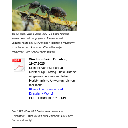
Sie ist klein, aber schließt sich zu Superkolonien
zusammen und dringt gern in Gebäude und
Leitungsnetze ein. Der Ameise »Tapinoma Magnum«
ist schwer beizukommen. Wie soll man jetzt
reagieren? Bild: Senckenberg-Institut
Wochen-Kurier, Dresden,
19.07.2025
Klein, clever, massenhaft
Moritzburg/ Coswig. Diese Ameise
ist gekommen, um zu bleiben.
Herkömmliche Antworten reichen
hier nicht
Klein, clever, massenhaft -
Dresden - Wo[...]
PDF-Dokument [274.0 KB]
Seit 1995 - Das VZR Verfahrenszentrum in
Reichstädt... Hier klicken zum Videoclip! Click here
for the video clip!