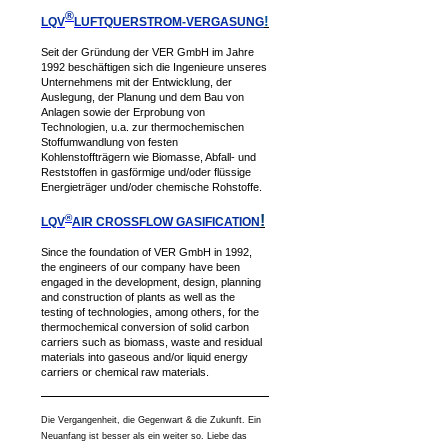
®
!
LQV
LUFTQUERSTROM-VERGAS
UNG
Seit der Gründung der VER GmbH im Jahre
1992 beschäftigen sich die Ingenieure unseres
Unternehmens mit der Entwicklung, der
Auslegung, der Planung und dem Bau von
Anlagen sowie der Erprobung von
Technologien, u.a. zur thermochemischen
Stoffumwandlung von festen
Kohlenstoffträgern wie Biomasse, Abfall- und
Reststoffen in gasförmige und/oder flüssige
Energieträger und/oder chemische Rohstoffe.
®
!
LQV
AIR CROSSFLOW GASIFICA
TION
Since the foundation of VER GmbH in 1992,
the engineers of our company have been
engaged in the development, design, planning
and construction of plants as well as the
testing of technologies, among others, for the
thermochemical conversion of solid carbon
carriers such as biomass, waste and residual
materials into gaseous and/or liquid energy
carriers or chemical raw materials.
Die Vergangenheit, die Gegenwart & die Zukunft. Ein
Neuanfang ist besser als ein weiter so. Liebe das