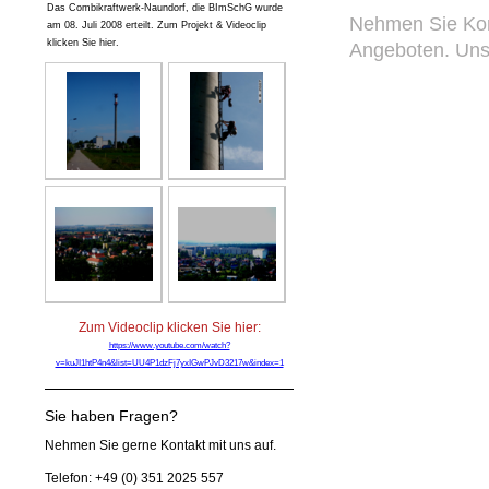
Das Combikraftwerk-Naundorf, die BImSchG wurde
Nehmen Sie Kont
am 08. Juli 2008 erteilt. Zum Projekt & Videoclip
klicken Sie hier.
Angeboten. Unse
Zum Videoclip klicken Sie hier:
https://www.youtube.com/watch?
v=kuJI1htP4n4&list=UU4P1dzFj7yxIGwPJvD3217w&index=1
Sie haben Fragen?
Nehmen Sie gerne Kontakt mit uns auf.
Telefon: +49 (0) 351 2025 557