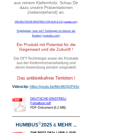
aus reinem Kiefernholz. Schau Dir
dazu unsere Präsentationen
(nebenstehend) an.
DIE DEUTSCHE EINSTREU FÜR KUH & CO (youtube.com)
Vogelgrippe, was tun? Vorbeugen ist besser als
Keulen! (youtube.com)
Ein Produkt mit Potential für die
Gegenwart und die Zukunft !
Die DFT-Techlnlogie sowie die Produkte
aus der Kiefernholzverarbeitung und
deren Anwendung werden vorgestellt.
Das antibiotikafreie Tierleben !
Videoclip:
https://youtu.be/Mrc9KQUP43o
DEUTSCHE-EINSTREU-
Fotoalbum.pdf
PDF-Dokument [6.2 MB]
©
HUMIBUS
2025
&
MEHR ...
THE BEST DEAL! VER © 2025