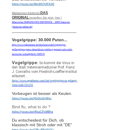
o
https://youtu.be/Mrc9KQUP43
DAS
Märkisches Kiefernöl
ORIGINAL
bestellen Sie jetzt, hier !
Ätherisches MÄRKISCHES KIEFERNÖL - 100% Naturrein
(deutsche-pellets.de)
_____________________________________
Vogelgrippe: 30.000 Puten...
https://www.volksstimme.de/lokal/salzwedel/vogelgrippe-
gefluegelpest-puten-altmarkkreis-rohrberg-getoetet-salzwedel-
tierseuche-aufstallpflicht-3289576
Vogelgrippe:
So kommt der Virus in
den Stall; Veterinärmediziner Prof. Franz
J. Conraths vom Friedrich-Loeffler-Institut
erläutert...
https://www.agrarheute.com/tier/vogelgrippe-so-gelangt-
virus-stall-531255
Vorbeugen ist besser als Keulen.
https://youtu.be/jGrGm3nf9pc
Bind flu, what to do ?
https://youtu.be/rRxaCPzMBhs
Du entscheidest für Dich, ob
klassisch mit Stroh oder mit "DE"
https://youtu.be/ORc-RBdiSOU