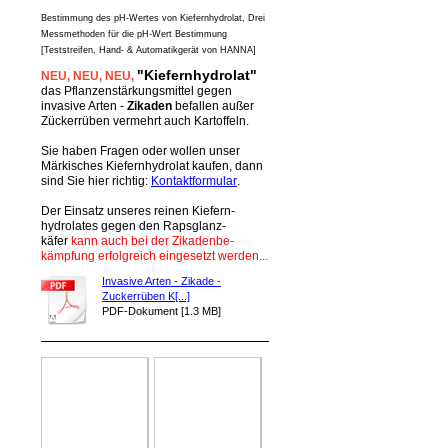
Bestimmung des pH-Wertes von Kiefernhydrolat, Drei
Messmethoden für die pH-Wert Bestimmung
[Teststreifen, Hand- & Automatikgerät von HANNA]
"Kiefernhydrolat"
NEU
, NEU,
NEU,
das Pflanzenstärkungsmittel gegen
invasive Arten -
Zikaden
befallen außer
Zückerrüben vermehrt auch Kartoffeln.
Sie haben Fragen oder wollen unser
Märkisches Kiefernhydrolat kaufen, dann
sind Sie hier richtig:
Kontaktformular
.
Der Einsatz unseres reinen Kiefern-
hydrolates gegen den Rapsglanz-
käfer
kann auch bei der Zikadenbe-
kämpfung erfolgreich eingesetzt werden...
Invasive Arten - Zikade -
Zuckerrüben K[...]
PDF-Dokument [1.3 MB]