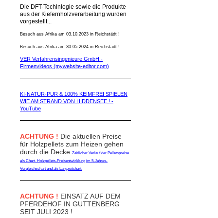
Die DFT-Techlnlogie sowie die Produkte
aus der Kiefernholzverarbeitung wurden
vorgestellt...
Besuch aus Afrika am 03.10.2023 in Reichstädt !
Besuch aus Afrika am 30.05.2024 in Reichstädt !
VER Verfahrensingenieure GmbH -
Firmenvideos (mywebsite-editor.com)
KI-NATUR-PUR & 100% KEIMFREI SPIELEN
WIE AM STRAND VON HIDDENSEE ! -
YouTube
ACHTUNG !
Die aktuellen Preise
für Holzpellets zum Heizen gehen
durch die Decke.
Zeitlicher Verlauf der Pelletspreise
als Chart. Holzpellets-Preisentwicklung im 5-Jahres-
Vergleichschart und als Langzeitchart.
ACHTUNG !
EINSATZ AUF DEM
PFERDEHOF IN GUTTENBERG
SEIT JULI 2023 !