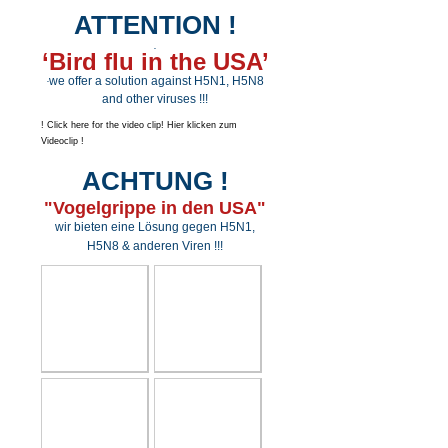
ATTENTION !
.
‘Bird flu in the USA’
we offer a solution against H5N1, H5N8
.
and other viruses !!!
! Click here for the video clip! Hier klicken zum
Videoclip !
ACHTUNG !
"Vogelgrippe in den USA"
wir bieten eine Lösung gegen H5N1,
H5N8 & anderen Viren !!!