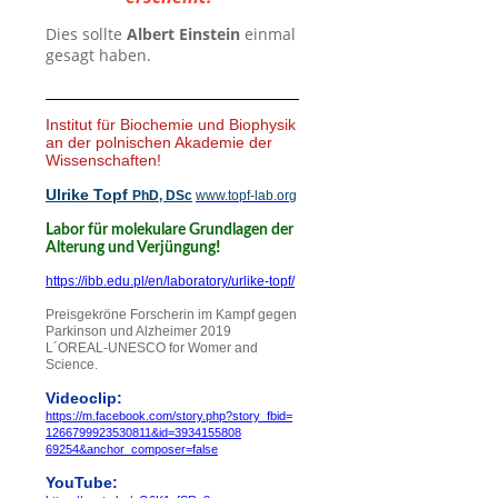
Dies sollte
Albert Einstein
einmal
gesagt haben.
Institut für Biochemie und Biophysik
an der polnischen Akademie der
Wissenschaften!
Ulrike Topf
PhD, DSc
www.topf-lab.org
Labor für molekulare Grundlagen der
!
Alterung und Verjüngung
https://ibb.edu.pl/en/laboratory/urlike-topf/
Preisgekröne Forscherin im Kampf gegen
Parkinson und Alzheimer 2019
L´OREAL-UNESCO for Womer and
Science.
Videoclip:
https://m.facebook.com/story.php?story_
fbid=
1266799923530811&id=
3934155808
69254&anchor_composer=false
YouTube: