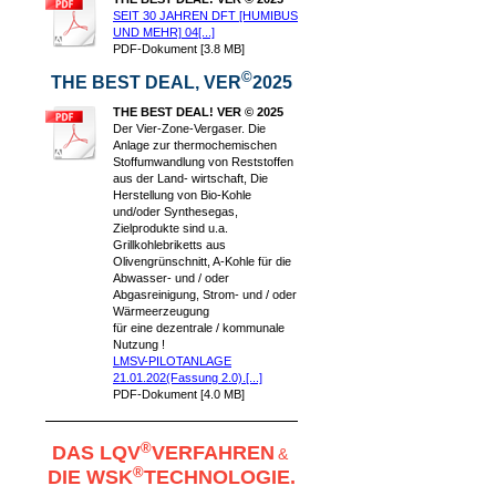
SEIT 30 JAHREN DFT [HUMIBUS
UND MEHR] 04[...]
PDF-Dokument [3.8 MB]
©
THE BEST DEAL, VER
2025
THE BEST DEAL! VER © 2025
Der Vier-Zone-Vergaser. Die
Anlage zur thermochemischen
Stoffumwandlung von Reststoffen
aus der Land- wirtschaft, Die
Herstellung von Bio-Kohle
und/oder Synthesegas,
Zielprodukte sind u.a.
Grillkohlebriketts aus
Olivengrünschnitt, A-Kohle für die
Abwasser- und / oder
Abgasreinigung, Strom- und / oder
Wärmeerzeugung
für eine dezentrale / kommunale
Nutzung !
LMSV-PILOTANLAGE
21.01.202(Fassung 2.0).[...]
PDF-Dokument [4.0 MB]
®
DAS LQV
VERFAHREN
&
®
DIE WSK
TECHNOLOGIE.