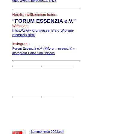
https://youtu.be/eO6K1afSRz8
Herzlich willkommen beim...
"
FORUM ESSENZIA e.V."
Websites:
https://www.forum-essenzia.org/forum-
essenzia.html
Instagram:
Forum Essenzia e.V. (@forum_essenzia) •
Instagram-Fotos und -Videos
Sommerreise 2023.pdf