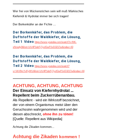
Wer frei von Mückenstichen sein will muß Märkisches
Kiefernöl & Hydrolat immer bei sich tragen!
Der Borkenkäfer an der Fichte ...
Der Borkenkäfer, das Problem, die
Duftstoffe der Waldkiefer, die Lösung,
Teil 1 Video
https://www.youtube.com/watch?v=fhK-
sNnody0&list=UU4P1dzFj7yxIGwPJvD3217w&index=43
Der Borkenkäfer, das Problem, die
Duftstoffe der Waldkiefer, die Lösung,
Teil 2 Video
https://www.youtube.com/watch?
v=VkV9mYvEyWU&list=UU4P1dzFj7yxIGwPJvD3217w&index=44
ACHTUNG, ACHTUNG, ACHTUNG
Der Einsatz von Kiefernhydrolat ...
Repellent beim Zuckerrübenanbau.
Als Repellent - wird ein Wirkstoff bezeichnet,
der von einem Organismus meist über den
Geruchssinn wahrgenommen wird und der
diesen abschreckt,
ohne ihn zu töten!
[Quelle: Repellent aus Wikipedia]
Achtung die Zikaden kommen...
Achtung die Zikaden
kommen !